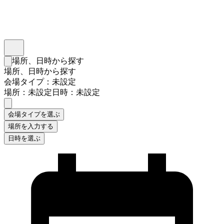
インスタベース
メニュー
場所、日時から探す
検索フォームを閉じる
場所、日時から探す
会場タイプ：未設定
場所：未設定
日時：未設定
会場タイプを選ぶ
場所を入力する
日時を選ぶ