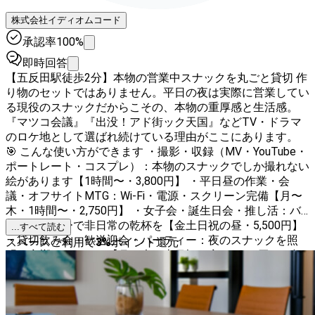
株式会社イディオムコード
承認率100%
即時回答
【五反田駅徒歩2分】本物の営業中スナックを丸ごと貸切 作
り物のセットではありません。平日の夜は実際に営業してい
る現役のスナックだからこその、本物の重厚感と生活感。
『マツコ会議』『出没！アド街ック天国』などTV・ドラマ
のロケ地として選ばれ続けている理由がここにあります。
🎯 こんな使い方ができます ・撮影・収録（MV・YouTube・
ポートレート・コスプレ）：本物のスナックでしか撮れない
絵があります【1時間〜・3,800円】 ・平日昼の作業・会
議・オフサイトMTG：Wi-Fi・電源・スクリーン完備【月〜
木・1時間〜・2,750円】 ・女子会・誕生日会・推し活：バ
ーカウンターで非日常の乾杯を【金土日祝の昼・5,500円】
...すべて読む
・貸切飲み会・歓送迎会・パーティー：夜のスナックを照
スペースご利用で
3
%
ポイント還元
明・音響そのままに【月〜木・土日祝の夜・8,800円・4時
間〜／10名なら1人3,520円〜】 ・金曜夜のプレミアム貸切
も受付【20,000円/時】 ・ママ体験：お酒・割り材・氷込み
の完全手ぶら。現役営業中のスナックだからできる本格「一