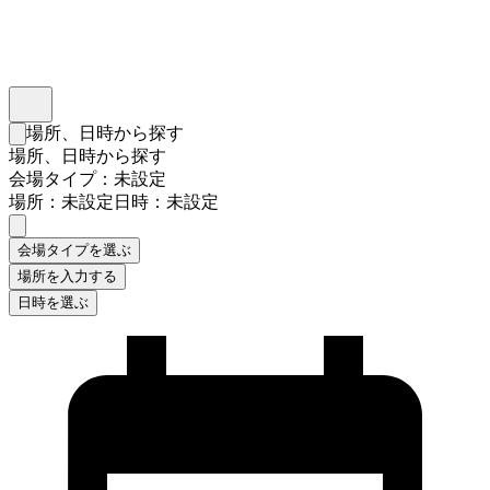
インスタベース
メニュー
場所、日時から探す
検索フォームを閉じる
場所、日時から探す
会場タイプ：未設定
場所：未設定
日時：未設定
会場タイプを選ぶ
場所を入力する
日時を選ぶ