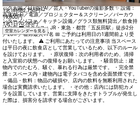
日ママ」体験 📺 メディア実績：マツコ会議／出没！アド街
ック天国／日刊SPA!／芸人・YouTuberの撮影多数 ✨ 設備：
1名
1時間
2,750
円〜
高速Wi-Fi／電源／プロジェクター＆スクリーン／バーカウ
19,800
円
ンター／ソファ／キッチン設備／グラス類無料貸出／飲食持
1名
1日
70,785
円
込自由 🚃 アクセス：JR・東急・都営「五反田駅」徒歩2分
空室カレンダーを見る
／28㎡／着席最大17名 📅 ご予約は利用日の1週間前より受
付いたします。 ⚠️ ご利用にあたっての注意事項 当スペース
は平日の夜に飲食店として営業しているため、以下のルール
を設けております。 ・原状復帰：次の利用者のため、清掃
と入室前の状態への復帰をお願いします。 ・騒音防止：建
物内でのたむろ、騒ぐ、暴れる行為は厳禁です。 ・完全禁
煙：スペース内・建物内は電子タバコを含め全面禁煙です。
・備品・飲料：物品の破損や、店内の飲料を無断利用された
場合は実費請求いたします。 ・その他：店内には防犯カメ
ラを設置しています。営業に支障をきたすトラブルが発生し
た際は、損害分を請求する場合がございます。