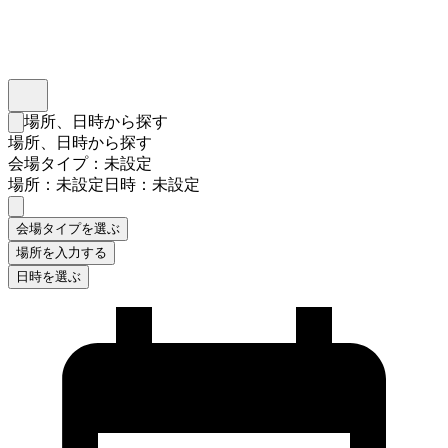
インスタベース
メニュー
場所、日時から探す
検索フォームを閉じる
場所、日時から探す
会場タイプ：未設定
場所：未設定
日時：未設定
会場タイプを選ぶ
場所を入力する
日時を選ぶ