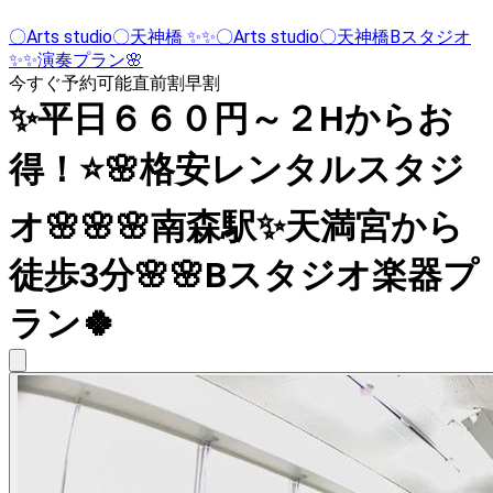
〇Arts studio〇天神橋 ✨✨〇Arts studio〇天神橋Bスタジオ
✨✨演奏プラン🌸
今すぐ予約可能
直前割
早割
✨平日６６０円～２Hからお
得！⭐🌸格安レンタルスタジ
オ🌸🌸🌸南森駅✨天満宮から
徒歩3分🌸🌸Bスタジオ楽器プ
ラン🍀