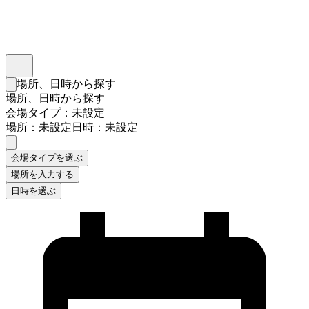
インスタベース
メニュー
場所、日時から探す
検索フォームを閉じる
場所、日時から探す
会場タイプ：未設定
場所：未設定
日時：未設定
会場タイプを選ぶ
場所を入力する
日時を選ぶ