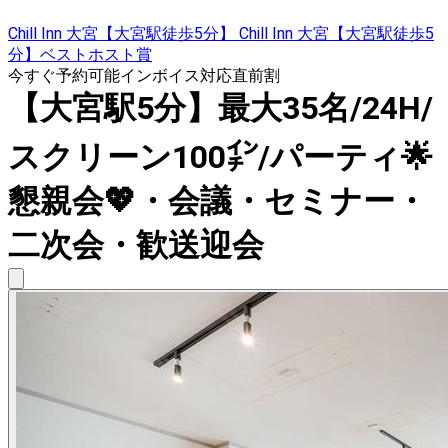
Chill Inn 大宮【大宮駅徒歩5分】 Chill Inn 大宮【大宮駅徒歩5
分】ベストホスト賞
今すぐ予約可能
インボイス対応
直前割
【大宮駅5分】最大35名/24H/
スクリーン100㌅/パーティ🌟
懇親会💖・会議・セミナー・
二次会・歓送迎会