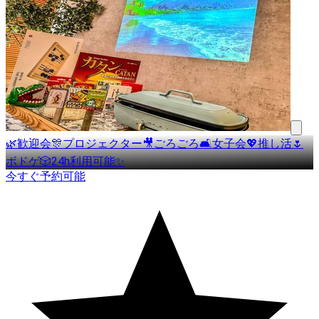
🌿歓迎会🎊プロジェクター🎥ごろごろ🛋女子会💖推し活🌷
ボドゲ🎲24h利用可能✨
今すぐ予約可能