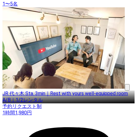
1〜5名
JR 代々木 Sta. 3min｜Rest with yours well-equipped room
A/B｜1/2レンタル
予約リクエスト制
1時間
1,980
円