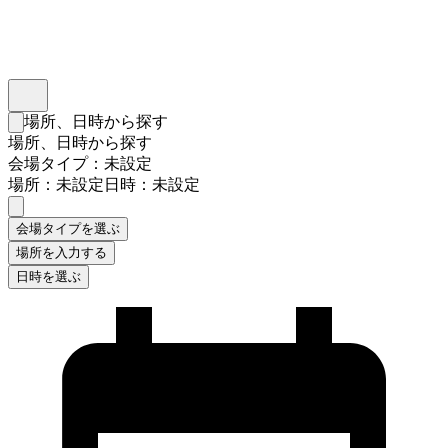
インスタベース
メニュー
場所、日時から探す
検索フォームを閉じる
場所、日時から探す
会場タイプ：未設定
場所：未設定
日時：未設定
会場タイプを選ぶ
場所を入力する
日時を選ぶ