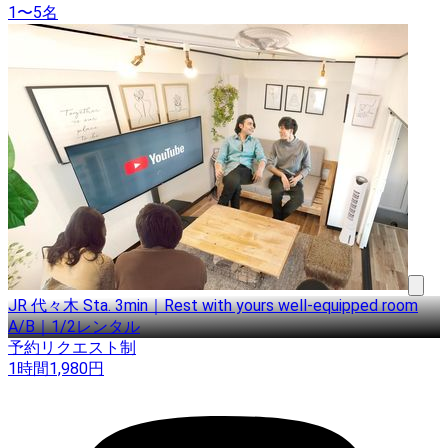
1〜5名
JR 代々木 Sta. 3min｜Rest with yours well-equipped room
A/B｜1/2レンタル
予約リクエスト制
1時間
1,980
円