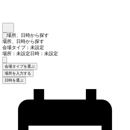
インスタベース
メニュー
場所、日時から探す
検索フォームを閉じる
場所、日時から探す
会場タイプ：未設定
場所：未設定
日時：未設定
会場タイプを選ぶ
場所を入力する
日時を選ぶ