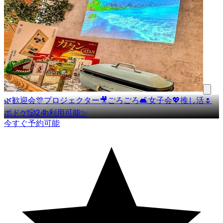
🌿歓迎会🎊プロジェクター🎥ごろごろ🛋女子会💖推し活🌷
ボドゲ🎲24h利用可能✨
今すぐ予約可能