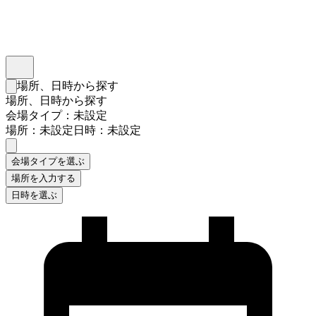
インスタベース
メニュー
場所、日時から探す
検索フォームを閉じる
場所、日時から探す
会場タイプ：未設定
場所：未設定
日時：未設定
会場タイプを選ぶ
場所を入力する
日時を選ぶ