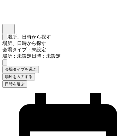
インスタベース
メニュー
場所、日時から探す
検索フォームを閉じる
場所、日時から探す
会場タイプ：未設定
場所：未設定
日時：未設定
会場タイプを選ぶ
場所を入力する
日時を選ぶ