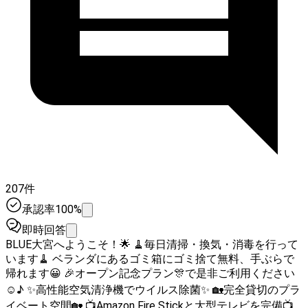
207件
承認率100%
即時回答
BLUE大宮へようこそ！🌟 🧹毎日清掃・換気・消毒を行って
います🧹 ベランダにあるゴミ箱にゴミ捨て無料、手ぶらで
帰れます😀 🎉オープン記念プラン🎊で是非ご利用ください
☺️♪ ✨高性能空気清浄機でウイルス除菌✨ 🏡完全貸切のプラ
イベート空間🏡 📺Amazon Fire Stickと大型テレビを完備📺