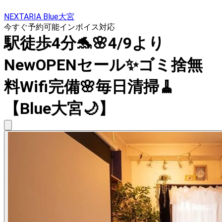
NEXTARIA Blue大宮
今すぐ予約可能
インボイス対応
駅徒歩4分🐬🌸4/9より
NewOPENセール✨ゴミ捨無
料Wifi完備🌸毎日清掃🧹
【Blue大宮🌙】