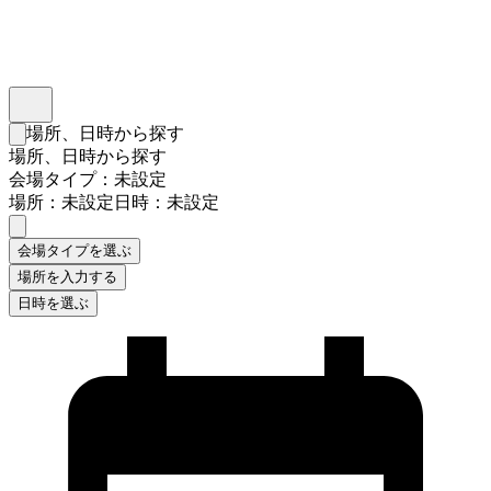
インスタベース
メニュー
場所、日時から探す
検索フォームを閉じる
場所、日時から探す
会場タイプ：未設定
場所：未設定
日時：未設定
会場タイプを選ぶ
場所を入力する
日時を選ぶ