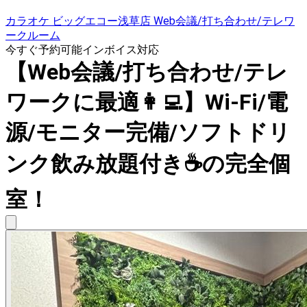
カラオケ ビッグエコー浅草店 Web会議/打ち合わせ/テレワ
ークルーム
今すぐ予約可能
インボイス対応
【Web会議/打ち合わせ/テレ
ワークに最適👩‍💻】Wi-Fi/電
源/モニター完備/ソフトドリ
ンク飲み放題付き☕️の完全個
室！