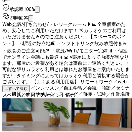
6件
承認率100%
即時回答
Web会議/打ち合わせ/テレワークルーム👩‍💻 全室個室のた
め、安心してご利用いただけます！ 🚨カラオケのご利用は
いただけません🚨のでご注意ください。 【スペースのポイ
ント】 ・駅近の好立地🚉 ・ソフトドリンク飲み放題付き☕️
・飲食のご注文可能🍕 ・電源/Wi-Fi/モニター完備📶 ・個室
でオンライン会議にも最適👩‍💻 ※部屋によって内装が異なり
ます。部屋のご希望がある場合は事前にご連絡ください。 ※
可能な限りカラオケ利用とは離れたお部屋をご案内いたしま
すが、タイミングによってはカラオケ利用と隣接する場合が
ございます。 【よくある利用用途】 リモートワーク／web
会議／オンラインレッスン／自主学習／会議・商談／セミナ
...すべて読む
ー・研修／オフサイトミーティング／面接・試験／作業場所
スペースご利用で
3
%
ポイント還元
／勉強会／コワーキング／テレワーク