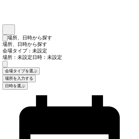
インスタベース
メニュー
場所、日時から探す
検索フォームを閉じる
場所、日時から探す
会場タイプ：未設定
場所：未設定
日時：未設定
会場タイプを選ぶ
場所を入力する
日時を選ぶ