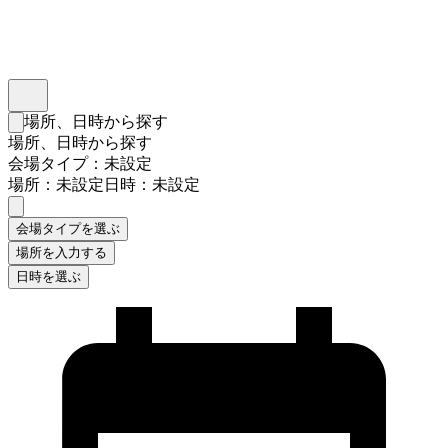
インスタベース
メニュー
場所、日時から探す
検索フォームを閉じる
場所、日時から探す
会場タイプ：未設定
場所：未設定
日時：未設定
会場タイプを選ぶ
場所を入力する
日時を選ぶ