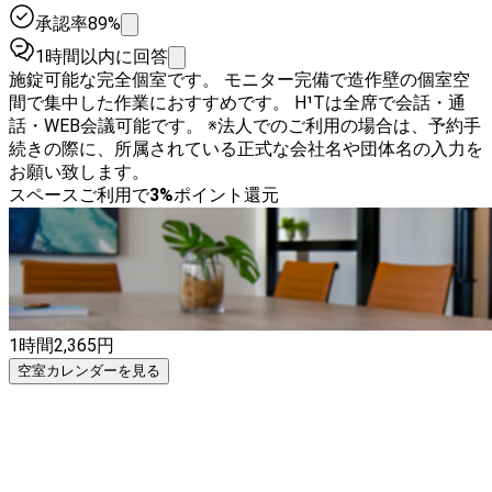
承認率89%
1時間以内に回答
施錠可能な完全個室です。 モニター完備で造作壁の個室空
間で集中した作業におすすめです。 H¹Tは全席で会話・通
話・WEB会議可能です。 ※法人でのご利用の場合は、予約手
続きの際に、所属されている正式な会社名や団体名の入力を
お願い致します。
スペースご利用で
3
%
ポイント還元
1時間
2,365
円
空室カレンダーを見る