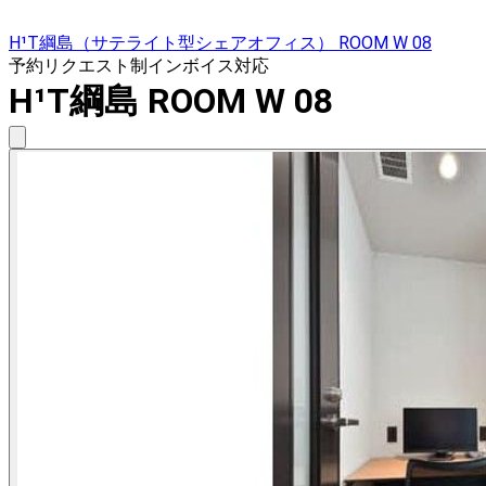
H¹T綱島（サテライト型シェアオフィス） ROOM W 08
予約リクエスト制
インボイス対応
H¹T綱島 ROOM W 08