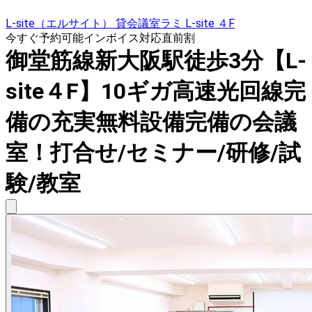
L-site（エルサイト） 貸会議室ラミ L-site ４F
今すぐ予約可能
インボイス対応
直前割
御堂筋線新大阪駅徒歩3分【L-
site４F】10ギガ高速光回線完
備の充実無料設備完備の会議
室！打合せ/セミナー/研修/試
験/教室