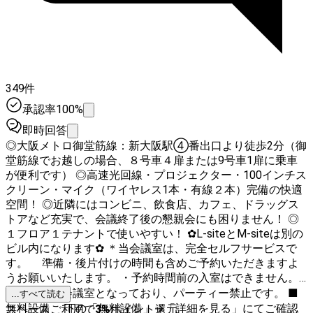
349件
承認率100%
即時回答
◎大阪メトロ御堂筋線：新大阪駅④番出口より徒歩2分（御
堂筋線でお越しの場合、８号車４扉または9号車1扉に乗車
が便利です） ◎高速光回線・プロジェクター・100インチス
クリーン・マイク（ワイヤレス1本・有線２本）完備の快適
空間！ ◎近隣にはコンビニ、飲食店、カフェ、ドラッグス
トアなど充実で、会議終了後の懇親会にも困りません！ ◎
１フロア１テナントで使いやすい！ ✿L-siteとM-siteは別の
ビル内になります✿ ＊当会議室は、完全セルフサービスで
す。 準備・後片付けの時間も含めご予約いただきますよ
うお願いいたします。 ・予約時間前の入室はできません。
・当会場は会議室となっており、パーティー禁止です。 ■
...すべて読む
無料設備 下の「無料設備」→「詳細を見る」にてご確認
スペースご利用で
3
%
ポイント還元