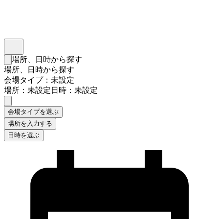
インスタベース
メニュー
場所、日時から探す
検索フォームを閉じる
場所、日時から探す
会場タイプ：未設定
場所：未設定
日時：未設定
会場タイプを選ぶ
場所を入力する
日時を選ぶ