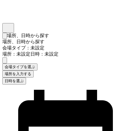
インスタベース
メニュー
場所、日時から探す
検索フォームを閉じる
場所、日時から探す
会場タイプ：未設定
場所：未設定
日時：未設定
会場タイプを選ぶ
場所を入力する
日時を選ぶ