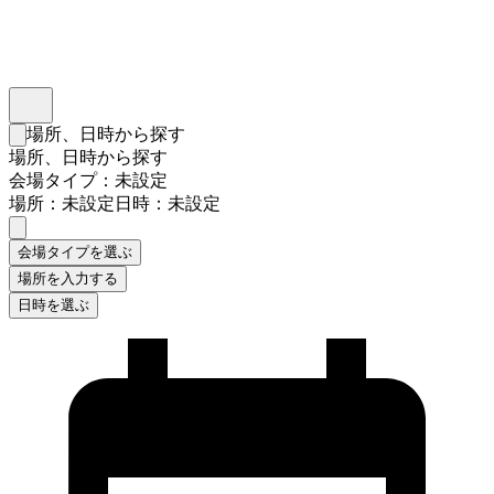
インスタベース
メニュー
場所、日時から探す
検索フォームを閉じる
場所、日時から探す
会場タイプ：未設定
場所：未設定
日時：未設定
会場タイプを選ぶ
場所を入力する
日時を選ぶ