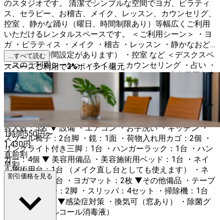
のスタジオです。 清潔でシンプルな空間でヨガ、ピラティ
ス、セラピー、お稽古、メイク、レッスン、カウンセリグ、
控室 、静かな踊り（曜日、時間制限あり）等幅広くご利用
いただけるレンタルスペースです。 ＜ご利用シーン＞ ・ヨ
ガ ・ピラティス ・メイク ・稽古 ・レッスン ・静かなおど
り（曜日、時間設定があります） ・控室 など ＜デスクスペ
...すべて読む
ースのご利用シーン＞ ・ネイル ・カウンセリング ・占い ・
スペースご利用で
3
%
ポイント還元
メイク ・デスクワーク ・ミーティング など ＊東急田園都市
線 三軒茶屋駅徒歩2分 ＊NEWOPENの綺麗で快適なスペース
です ＊月極、曜日、時間など定期のご利用も募集中です 清
潔でシンプルな空間でご利用用途たくさん！ ※楽器演奏、カ
ラオケ、激しいダンスは禁止です ▼ 広さ スペース 20㎡ 収
容人数：5名 ▼ 設備 ・エアコン ・お手洗い ・キッチン ・
1時間
550
円〜
スツール椅子：2台脚 ・鏡：1面 ・荷物入れ用カゴ：2個 ・
1,430
円
リングライト付き三脚：1台 ・ハンガーラック：1台 ・ハン
直前割
ガー：4個 ▼ 美容用備品 ・美容施術用ベッド：1台 ・ネイ
早割
ル施術用台：1台 （メイク直し台としても使えます） ・ネ
割引価格を見る
イルライト：1台 ・ヨガマット：2枚 ▼その他備品 ・テーブ
ル：1台 ・椅子：2脚 ・スリッパ：4セット ・掃除機：1台
・置時計：1つ ▼感染症対策 ・換気可（窓あり） ・除菌グ
ッズ設置（アルコール消毒液）