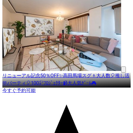
リニューアル記念50％OFF✨高田馬場スグ🚶大人数🎈推し活
🫶パーティ🎈100㌅ﾌﾛｼﾞｪｸﾀｰ📹大人気ｹﾞｰﾑ🎮
今すぐ予約可能