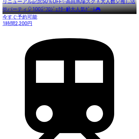
リニューアル記念50％OFF✨高田馬場スグ🚶大人数🎈推し活
🫶パーティ🎈100㌅ﾌﾛｼﾞｪｸﾀｰ📹大人気ｹﾞｰﾑ🎮
今すぐ予約可能
1時間
2,200
円