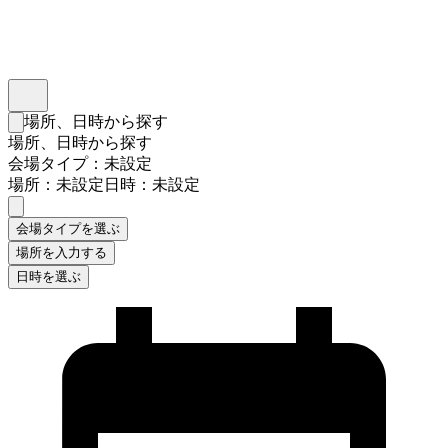
インスタベース
メニュー
場所、日時から探す
検索フォームを閉じる
場所、日時から探す
会場タイプ：未設定
場所：未設定
日時：未設定
会場タイプを選ぶ
場所を入力する
日時を選ぶ