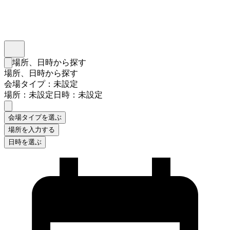
インスタベース
メニュー
場所、日時から探す
検索フォームを閉じる
場所、日時から探す
会場タイプ：未設定
場所：未設定
日時：未設定
会場タイプを選ぶ
場所を入力する
日時を選ぶ