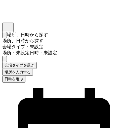
インスタベース
メニュー
場所、日時から探す
検索フォームを閉じる
場所、日時から探す
会場タイプ：未設定
場所：未設定
日時：未設定
会場タイプを選ぶ
場所を入力する
日時を選ぶ