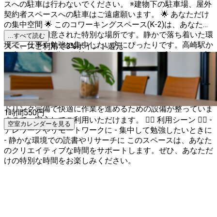
スへの駐車は行わないでください。 ※建物下の駐車場、屋外
契約者スペースへの駐車はご遠慮願います。 🌟 あなただけ
の集中空間 🌟 このコワーキングスペース(K-2)は、あなたの
ためだけに用意された特別な場所です。静かで落ち着いた環
...すべて読む
境で、仕事や勉強に集中したい方にぴったりです。高崎駅か
スペースご利用で
3
%
ポイント還元
ら車でわずか5分の距離にあり、アクセスも便利です。 お部
屋は扉付き「半個室」です。完全個室ではありませんので上
部欄間が空いています。 🛠 設備のご紹介 🛠 このスペース
は、シンプルでありながら必要なものが揃っています。1名
個室にはPCモニターも完備。フォンブース、空調、フリー
ドリンク完備で快適に作業を進めるための設備が整っていま
1時間
550
円
すので、安心してご利用いただけます。 🚶‍♂️ 利用シーン 🚶‍♀️ -
空室カレンダーを見る
テレワークやリモートワークに - 集中して勉強したいときに
- 静かな環境での読書やリサーチに このスペースは、あなた
のクリエイティブな時間をサポートします。ぜひ、あなただ
けの特別な時間をお楽しみください。