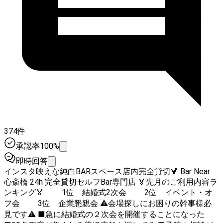
374件
承認率100%
即時回答
インスタ映えな純白BARスペース店内完全貸切🍹 Bar Near
心斎橋 24h 完全貸切セルフBar専門店 🏅先月のご利用内容ラ
ンキング🏅 1位 結婚式2次会 2位 イベント・オ
フ会 3位 企業懇親会 ⚠︎会場探しにお困りの幹事様必
見です⚠︎ ■急に結婚式の２次会を開催することになった