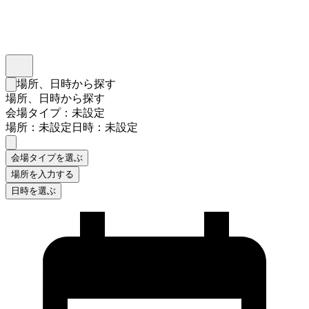
インスタベース
メニュー
場所、日時から探す
検索フォームを閉じる
場所、日時から探す
会場タイプ：未設定
場所：未設定
日時：未設定
会場タイプを選ぶ
場所を入力する
日時を選ぶ