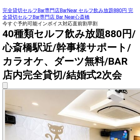
完全貸切セルフBar専門店BarNear セルフ飲み放題880円 完
全貸切セルフBar専門店 Bar Near心斎橋
今すぐ予約可能
インボイス対応
直前割
早割
40種類セルフ飲み放題880円/
心斎橋駅近/幹事様サポート/
カラオケ、ダーツ無料/BAR
店内完全貸切/結婚式2次会