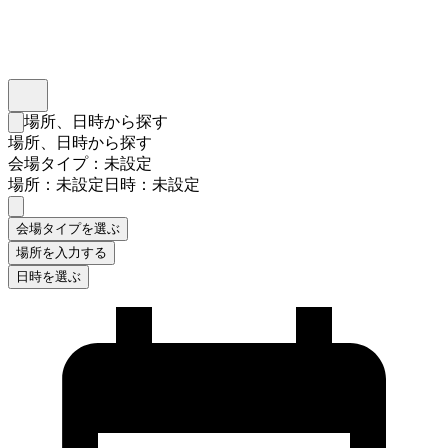
インスタベース
メニュー
場所、日時から探す
検索フォームを閉じる
場所、日時から探す
会場タイプ：未設定
場所：未設定
日時：未設定
会場タイプを選ぶ
場所を入力する
日時を選ぶ