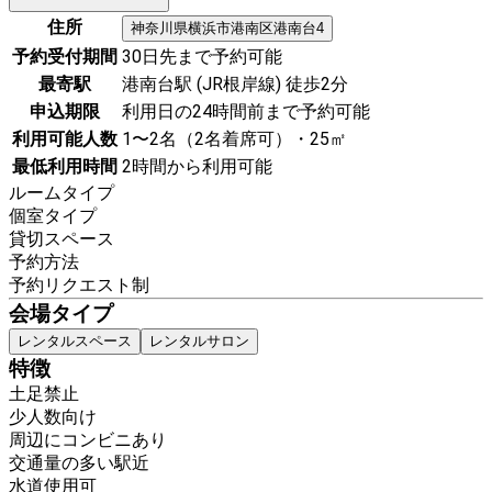
住所
神奈川県
横浜市港南区
港南台4
予約受付期間
30日先まで予約可能
最寄駅
港南台駅 (JR根岸線) 徒歩2分
申込期限
利用日の24時間前まで予約可能
利用可能人数
1〜2名（2名着席可）・25㎡
最低利用時間
2時間から利用可能
ルームタイプ
個室タイプ
貸切スペース
予約方法
予約リクエスト制
会場タイプ
レンタルスペース
レンタルサロン
特徴
土足禁止
少人数向け
周辺にコンビニあり
交通量の多い駅近
水道使用可