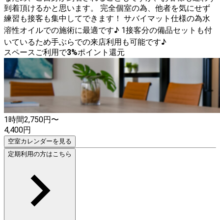
到着頂けるかと思います。 完全個室の為、他者を気にせず
練習も接客も集中してできます！ サバイマット仕様の為水
溶性オイルでの施術に最適です♪ 1接客分の備品セットも付
いているため手ぶらでの来店利用も可能です♪
スペースご利用で
3
%
ポイント還元
1時間
2,750
円〜
4,400
円
空室カレンダーを見る
定期利用の方はこちら