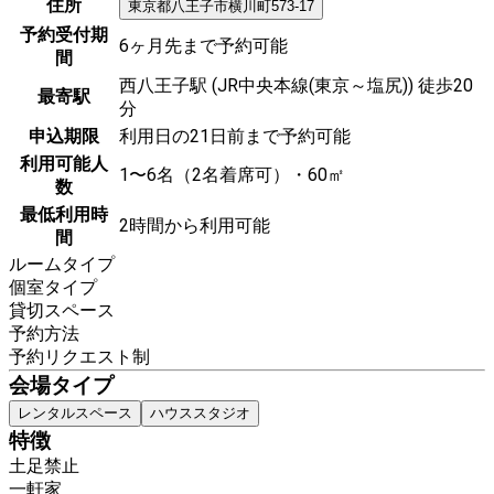
住所
東京都
八王子市
横川町573-17
予約受付期
6ヶ月先まで予約可能
間
西八王子駅 (JR中央本線(東京～塩尻)) 徒歩20
最寄駅
分
申込期限
利用日の21日前まで予約可能
利用可能人
1〜6名（2名着席可）・60㎡
数
最低利用時
2時間から利用可能
間
ルームタイプ
個室タイプ
貸切スペース
予約方法
予約リクエスト制
会場タイプ
レンタルスペース
ハウススタジオ
特徴
土足禁止
一軒家