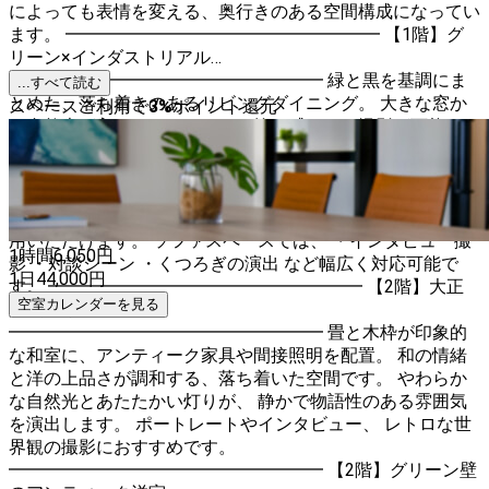
によっても表情を変える、奥行きのある空間構成になってい
ます。 ━━━━━━━━━━━━━━━━━━ 【1階】グ
リーン×インダストリアル
━━━━━━━━━━━━━━━━━━ 緑と黒を基調にま
...すべて読む
とめた、落ち着きのあるリビングダイニング。 大きな窓か
スペースご利用で
3
%
ポイント還元
ら自然光が入り、ナチュラルで抜け感のある撮影が可能で
す。 深みのあるグリーンのキッチンは、背景としても映え
るデザイン。 水道が使用できるため、手洗いやメイク落と
しなど控室用途にも対応しています。 ダイニングには電子
ピアノを設置。 演奏シーンやライフスタイル撮影にもご利
用いただけます。 ソファスペースでは、 ・インタビュー撮
1時間
6,050
円
影 ・対談シーン ・くつろぎの演出 など幅広く対応可能で
1日
44,000
円
す。 ━━━━━━━━━━━━━━━━━━ 【2階】大正
空室カレンダーを見る
浪漫テイストの和室
━━━━━━━━━━━━━━━━━━ 畳と木枠が印象的
な和室に、アンティーク家具や間接照明を配置。 和の情緒
と洋の上品さが調和する、落ち着いた空間です。 やわらか
な自然光とあたたかい灯りが、 静かで物語性のある雰囲気
を演出します。 ポートレートやインタビュー、 レトロな世
界観の撮影におすすめです。
━━━━━━━━━━━━━━━━━━ 【2階】グリーン壁