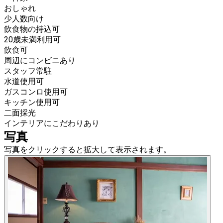
おしゃれ
少人数向け
飲食物の持込可
20歳未満利用可
飲食可
周辺にコンビニあり
スタッフ常駐
水道使用可
ガスコンロ使用可
キッチン使用可
二面採光
インテリアにこだわりあり
写真
写真をクリックすると拡大して表示されます。