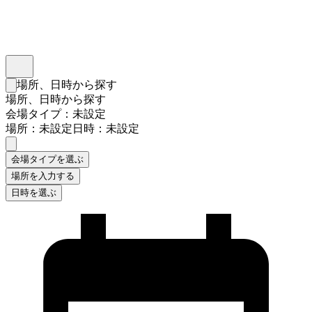
インスタベース
メニュー
場所、日時から探す
検索フォームを閉じる
場所、日時から探す
会場タイプ：未設定
場所：未設定
日時：未設定
会場タイプを選ぶ
場所を入力する
日時を選ぶ