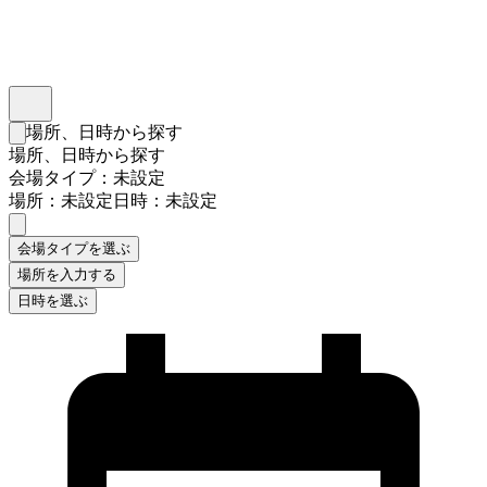
インスタベース
メニュー
場所、日時から探す
検索フォームを閉じる
場所、日時から探す
会場タイプ：未設定
場所：未設定
日時：未設定
会場タイプを選ぶ
場所を入力する
日時を選ぶ