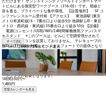
ただけます！ サンシャインシティワールドインポートマー
トビルにある個室型ワークブース（316-02）です。視線と
音を遮る、プライベートな集中環境。 【設置場所】 5F コ
ンファレンスルーム受付前 【アクセス】 東池袋駅 (東京
メトロ有楽町線) 6・7番出口より徒歩5分 池袋駅 (JR・東京
メトロ・西武線・東武線) 35番出口より徒歩10分 【設備】
電源(コンセント/USB)/WiFi/24時間稼働換気ファン/スマ
ホスタンド ※このブースは、ビルにて空調管理がされてい
るため、エアコンを設置しておりません。 テレキューブの
...すべて読む
WiFiはLTE回線を利用したベストエフォートでの提供となり
スペースご利用で
3
%
ポイント還元
ます。 時間帯によっては十分な速度が出なくなる可能性も
あるため、大事な会議や面接でご利用の際には、代替の通信
手段をご用意いただくようお願いいたします。 【注意事
項】 テレキューブの解錠は、スマートロックでの自動解錠
です。 ご入室には、インスタベースにログインできるスマ
ートフォンが必要となります。
1時間
330
円〜
1,485
円
空室カレンダーを見る