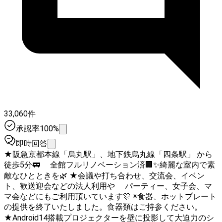
33,060件
承認率100%
即時回答
★阪急京都本線「烏丸駅」、地下鉄烏丸線「四条駅」 から
徒歩5分🚃 全館フルリノベーション済🏢✨綺麗な室内で素
敵なひとときを🌿 ★会議や打ち合わせ、交流会、イベン
ト、歓送迎会などの法人利用や パーティー、女子会、マ
マ会などにもご利用頂いています🎊 ※食器、ホットプレート
の提供を終了いたしました。食器類はご持参ください。
★Android14搭載プロジェクターを壁に投影して大迫力のシ