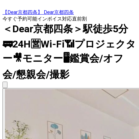
【Dear京都四条】 Dear京都四条
今すぐ予約可能
インボイス対応
直前割
＜Dear京都四条＞駅徒歩5分
🚃24H🈺Wi-Fi📶プロジェクタ
ー🎥モニター🖥️鑑賞会/オフ
会/懇親会/撮影