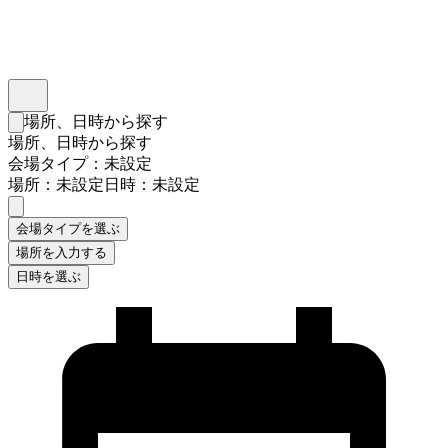
インスタベース
メニュー
場所、日時から探す
検索フォームを閉じる
場所、日時から探す
会場タイプ：未設定
場所：未設定
日時：未設定
会場タイプを選ぶ
場所を入力する
日時を選ぶ