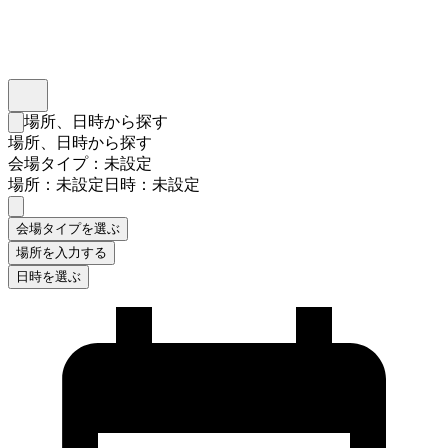
インスタベース
メニュー
場所、日時から探す
検索フォームを閉じる
場所、日時から探す
会場タイプ：未設定
場所：未設定
日時：未設定
会場タイプを選ぶ
場所を入力する
日時を選ぶ