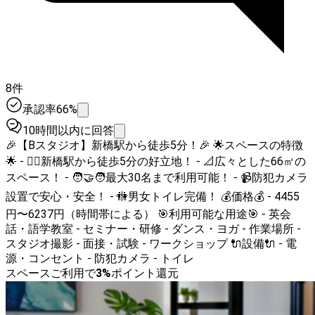
8件
承認率66%
10時間以内に回答
🎉【Bスタジオ】新橋駅から徒歩5分！🎉 🌟スペースの特徴
🌟 - 🚶‍♂️新橋駅から徒歩5分の好立地！ - 📐広々とした66㎡の
スペース！ - 🧑‍🤝‍🧑最大30名まで利用可能！ - 📹防犯カメラ
設置で安心・安全！ - 🚻男女トイレ完備！ 💰価格💰 - 4455
円〜6237円（時間帯による） 🎯利用可能な用途🎯 - 英会
話・語学教室 - セミナー・研修 - ダンス・ヨガ - 作業場所 -
スタジオ撮影 - 面接・試験 - ワークショップ 🔌設備🔌 - 電
源・コンセント - 防犯カメラ - トイレ
スペースご利用で
3
%
ポイント還元