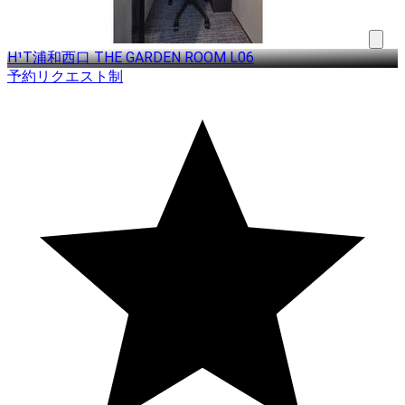
H¹T浦和西口 THE GARDEN ROOM L06
予約リクエスト制