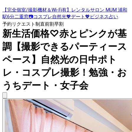
【完全個室/撮影機材＆Wi-Fi有】レンタルサロン MUM 浦和
駅6分二重窓📷コスプレ自然光💖デート💖ビジネス占い
予約リクエスト制
直前割
早割
新生活価格♡赤とピンクが基
調【撮影できるパーティース
ペース】自然光の日中ポト
レ・コスプレ撮影！勉強・お
うちデート・女子会