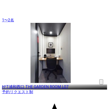
1〜2名
H¹T浦和西口 THE GARDEN ROOM L07
予約リクエスト制