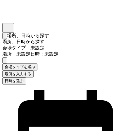
インスタベース
メニュー
場所、日時から探す
検索フォームを閉じる
場所、日時から探す
会場タイプ：未設定
場所：未設定
日時：未設定
会場タイプを選ぶ
場所を入力する
日時を選ぶ