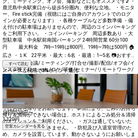
ク、ミーティング、オフ会、撮影などにもオススメです♪ ・
鹿児島中央駅東口から徒歩5分圏内、便利な立地。 ・モニタ
ー、Fire stick完備（視聴にはご自身のアカウントでのログ
インが必要となります） ・各種ケーブルなど多数準備 ・備
え付けの駐車場はありませんので、周辺のコインパーキング
をご利用下さい。 ・コインパーキング 周辺多数あり ・大
型駐車場 中央駅前南国パーキング 24時間営業 60分100
円 最大料金 7時~19時は800円、19時~7時は500円 🏠
広さ ・１K 22平米 ・最大：6名 ・最適：1~5名 📷おすす
め利用用途 会議/ミーティング/打合せ/撮影/配信/オフ会/イ
...すべて読む
ンスタ映え/おしゃれ/ロケ/研修/セミナー/リモートワーク/
スペースご利用で
3
%
ポイント還元
在宅ワーク/在宅勤務/ロケ撮影/商用撮影/CM・TV番組/動
画/再現VTRドラマ/スタジオ/ポートレート/ワークショッ
プ/セミナー/研修/レッスン/英会話/YouTuber、ニコ生配信/
インスタ映え/朝活/家デート 【注意事項】 ・マンションに
なりますので、近隣の方にご配慮ください。 ・当日出たゴ
ミはお持ち帰りをお願いします。事情により、ごみのお持ち
1時間
528
円〜
帰り＆清掃ができない場合は、ホストによるごみ処分＆清掃
1,320
円
のオプションをご利用ください。 ・ガスは通していないた
空室カレンダーを見る
め、浴室はご利用できません。 ・防犯及び入退室管理のた
め、カメラを設置しています。動かさないようにお願いしま