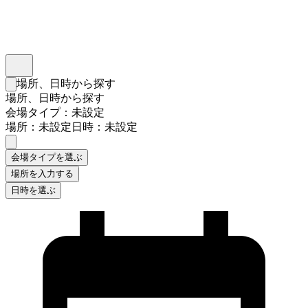
インスタベース
メニュー
場所、日時から探す
検索フォームを閉じる
場所、日時から探す
会場タイプ：未設定
場所：未設定
日時：未設定
会場タイプを選ぶ
場所を入力する
日時を選ぶ