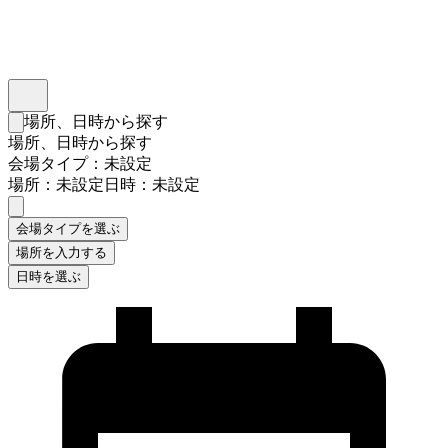
インスタベース
メニュー
場所、日時から探す
検索フォームを閉じる
場所、日時から探す
会場タイプ：未設定
場所：未設定
日時：未設定
会場タイプを選ぶ
場所を入力する
日時を選ぶ