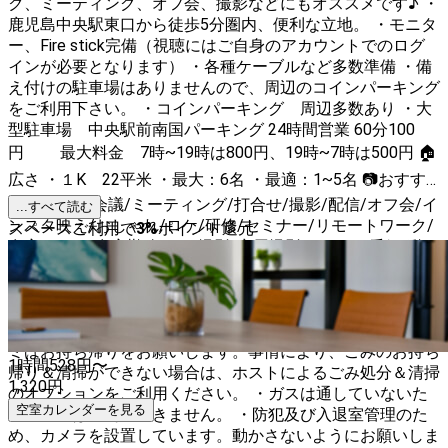
ク、ミーティング、オフ会、撮影などにもオススメです♪ ・
鹿児島中央駅東口から徒歩5分圏内、便利な立地。 ・モニタ
ー、Fire stick完備（視聴にはご自身のアカウントでのログ
インが必要となります） ・各種ケーブルなど多数準備 ・備
え付けの駐車場はありませんので、周辺のコインパーキング
をご利用下さい。 ・コインパーキング 周辺多数あり ・大
型駐車場 中央駅前南国パーキング 24時間営業 60分100
円 最大料金 7時~19時は800円、19時~7時は500円 🏠
広さ ・１K 22平米 ・最大：6名 ・最適：1~5名 📷おすす
め利用用途 会議/ミーティング/打合せ/撮影/配信/オフ会/イ
...すべて読む
ンスタ映え/おしゃれ/ロケ/研修/セミナー/リモートワーク/
スペースご利用で
3
%
ポイント還元
在宅ワーク/在宅勤務/ロケ撮影/商用撮影/CM・TV番組/動
画/再現VTRドラマ/スタジオ/ポートレート/ワークショッ
プ/セミナー/研修/レッスン/英会話/YouTuber、ニコ生配信/
インスタ映え/朝活/家デート 【注意事項】 ・マンションに
なりますので、近隣の方にご配慮ください。 ・当日出たゴ
ミはお持ち帰りをお願いします。事情により、ごみのお持ち
1時間
528
円〜
帰り＆清掃ができない場合は、ホストによるごみ処分＆清掃
1,320
円
のオプションをご利用ください。 ・ガスは通していないた
空室カレンダーを見る
め、浴室はご利用できません。 ・防犯及び入退室管理のた
め、カメラを設置しています。動かさないようにお願いしま