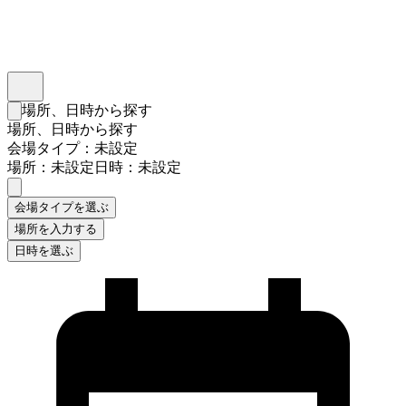
インスタベース
メニュー
場所、日時から探す
検索フォームを閉じる
場所、日時から探す
会場タイプ：未設定
場所：未設定
日時：未設定
会場タイプを選ぶ
場所を入力する
日時を選ぶ