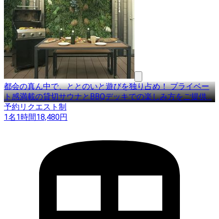
都会の真ん中で、ととのいと遊びを独り占め！ プライベー
ト感満載の貸切サウナとBBQデッキでの楽しみ方をご提供
…
予約リクエスト制
1名
1時間
18,480
円