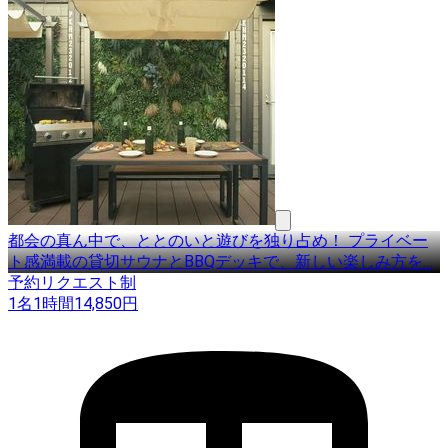
都会の真ん中で、ととのいと遊びを独り占め！ プライベー
ト感満載の貸切サウナとBBQデッキで、新しい楽しみ方を
…
予約リクエスト制
1名
1時間
14,850
円