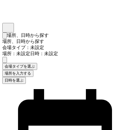
インスタベース
メニュー
場所、日時から探す
検索フォームを閉じる
場所、日時から探す
会場タイプ：未設定
場所：未設定
日時：未設定
会場タイプを選ぶ
場所を入力する
日時を選ぶ