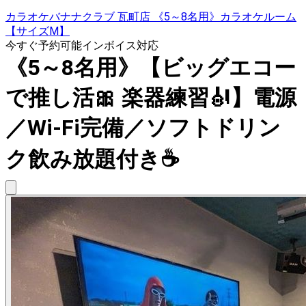
カラオケバナナクラブ 瓦町店 《5～8名用》カラオケルーム
【サイズM】
今すぐ予約可能
インボイス対応
《5～8名用》【ビッグエコー
で推し活🎀 楽器練習🎻】電源
／Wi-Fi完備／ソフトドリン
ク飲み放題付き☕️