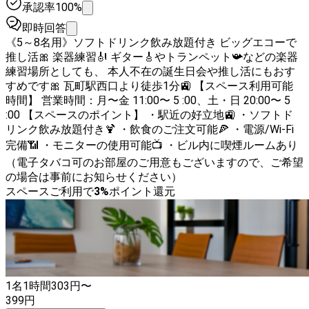
承認率100%
即時回答
《5～8名用》ソフトドリンク飲み放題付き ビッグエコーで
推し活🎀 楽器練習🎻 ギター🎸やトランペット📯などの楽器
練習場所としても、 本人不在の誕生日会や推し活にもおす
すめです🎀 瓦町駅西口より徒歩1分🚉 【スペース利用可能
時間】 営業時間：月〜金 11:00〜 5 :00、土・日 20:00〜 5
:00 【スペースのポイント】 ・駅近の好立地🚉 ・ソフトド
リンク飲み放題付き🍹 ・飲食のご注文可能🍕 ・電源/Wi-Fi
完備📶 ・モニターの使用可能📺 ・ビル内に喫煙ルームあり
（電子タバコ可のお部屋のご用意もございますので、ご希望
の場合は事前にお知らせください）
スペースご利用で
3
%
ポイント還元
1名
1時間
303
円〜
399
円