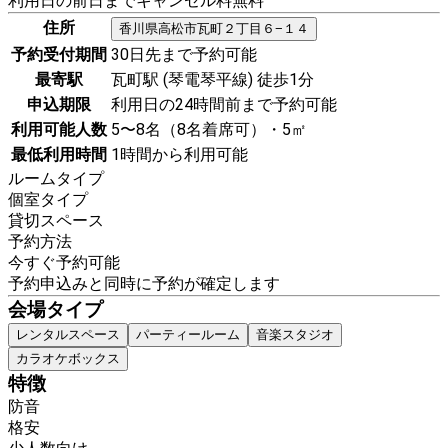
利用日の前日までキャンセル料無料
住所
香川県
高松市
瓦町２丁目６−１４
予約受付期間
30日先まで予約可能
最寄駅
瓦町駅 (琴電琴平線) 徒歩1分
申込期限
利用日の24時間前まで予約可能
利用可能人数
5〜8名（8名着席可）・5㎡
最低利用時間
1時間から利用可能
ルームタイプ
個室タイプ
貸切スペース
予約方法
今すぐ予約可能
予約申込みと同時に予約が確定します
会場タイプ
レンタルスペース
パーティールーム
音楽スタジオ
カラオケボックス
特徴
防音
格安