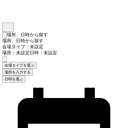
インスタベース
メニュー
場所、日時から探す
検索フォームを閉じる
場所、日時から探す
会場タイプ：未設定
場所：未設定
日時：未設定
会場タイプを選ぶ
場所を入力する
日時を選ぶ