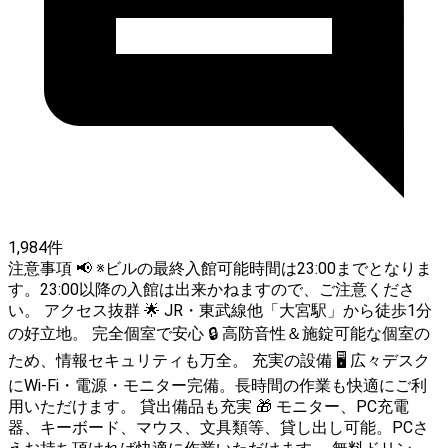
1,984件
注意事項 📢 ※ビルの最終入館可能時間は23:00までとなりま
す。23:00以降の入館は出来かねますので、ご注意くださ
い。 アクセス抜群 🌟 JR・東武線他「大宮駅」から徒歩1分
の好立地。 完全個室で安心 🔒 高防音性＆施錠可能な個室の
ため、情報セキュリティも万全。 充実の設備 🖥️ 広々デスク
にWi-Fi・電源・モニター完備。長時間の作業も快適にご利
用いただけます。 貸出備品も充実 🎁 モニター、PC充電
器、キーボード、マウス、文具類等、貸し出し可能。PCさ