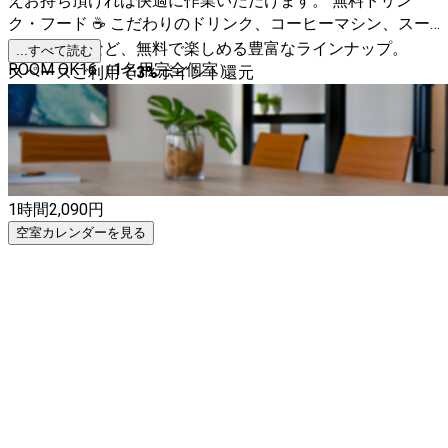
えお持ち頂ければ快適に作業いただけます。 無料ドリン
ク・フード ☕ こだわりのドリンク、コーヒーマシン、スー
プ、お菓子など、無料で楽しめる豊富なラインナップ。
...すべて読む
ROOM OK16（1名用完全個室）
スペースご利用で
3
%
ポイント還元
1時間
2,090
円
空室カレンダーを見る