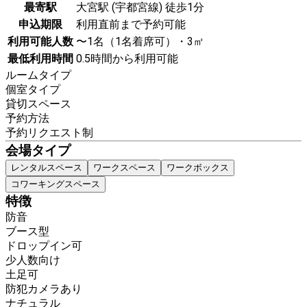
最寄駅
大宮駅 (宇都宮線) 徒歩1分
申込期限
利用直前まで予約可能
利用可能人数
〜1名（1名着席可）・3㎡
最低利用時間
0.5時間から利用可能
ルームタイプ
個室タイプ
貸切スペース
予約方法
予約リクエスト制
会場タイプ
レンタルスペース
ワークスペース
ワークボックス
コワーキングスペース
特徴
防音
ブース型
ドロップイン可
少人数向け
土足可
防犯カメラあり
ナチュラル