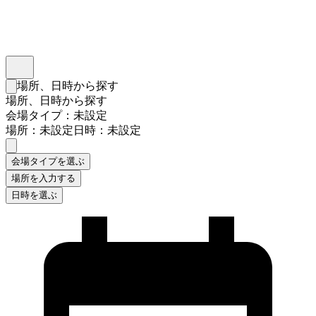
インスタベース
メニュー
場所、日時から探す
検索フォームを閉じる
場所、日時から探す
会場タイプ：未設定
場所：未設定
日時：未設定
会場タイプを選ぶ
場所を入力する
日時を選ぶ