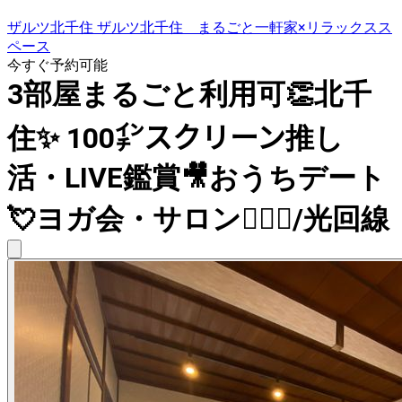
ザルツ北千住 ザルツ北千住 まるごと一軒家×リラックスス
ペース
今すぐ予約可能
3部屋まるごと利用可👏北千
住✨ 100㌅スクリーン推し
活・LIVE鑑賞🎥おうちデート
💘ヨガ会・サロン🧘🏼‍♀️/光回線