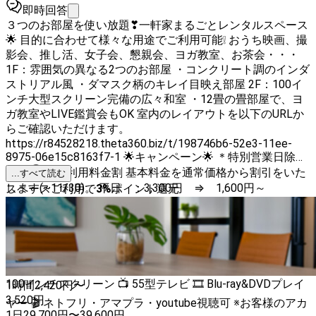
即時回答
３つのお部屋を使い放題❣一軒家まるごとレンタルスペース
🌟 目的に合わせて様々な用途でご利用可能❕ おうち映画、撮
影会、推し活、女子会、懇親会、ヨガ教室、お茶会・・・
1F：雰囲気の異なる2つのお部屋 ・コンクリート調のインダ
ストリアル風 ・ダマスク柄のキレイ目映え部屋 2F：100イ
ンチ大型スクリーン完備の広々和室 ・12畳の畳部屋で、ヨ
ガ教室やLIVE鑑賞会もOK 室内のレイアウトを以下のURLか
らご確認いただけます。
https://r84528218.theta360.biz/t/198746b6-52e3-11ee-
8975-06e15c8163f7-1 🌟キャンペーン🌟 ＊特別営業日除く
特典①：ご利用料金割 基本料金を通常価格から割引をいた
...すべて読む
します(~11/30)。 平日 ：3,300円 ⇒ 1,600円～
スペースご利用で
3
%
ポイント還元
(52%OFF) 土日祝：4,500円 ⇒ 2,200円～(52%OFF) 特典
②：オプション無料～半額 一部オプションを除いて無料開
放します。 有料オプション ・タコ焼き＆ホットプレート：
1,300円(何台でも同価格) ・スクリーン・プロジェクター：
1,300円 ・施術ベッド：350円、ヨガマット：200円/枚 📺
100インチスクリーン 📺 55型テレビ 🎞 Blu-ray&DVDプレイ
1時間
2,420
円〜
3,520
円
ヤー 🎬 ネトフリ・アマプラ・youtube視聴可 ※お客様のアカ
1日
29,700
円
〜
39,600
円