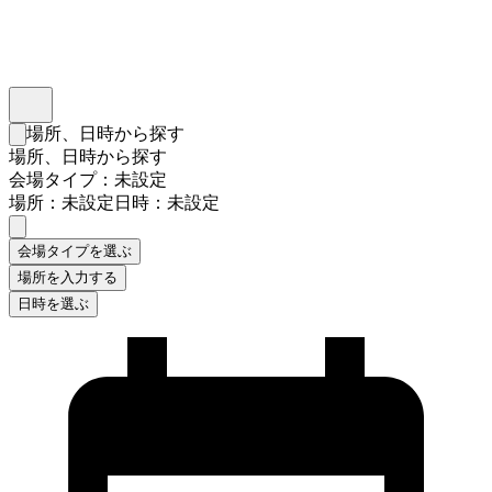
インスタベース
メニュー
場所、日時から探す
検索フォームを閉じる
場所、日時から探す
会場タイプ：未設定
場所：未設定
日時：未設定
会場タイプを選ぶ
場所を入力する
日時を選ぶ