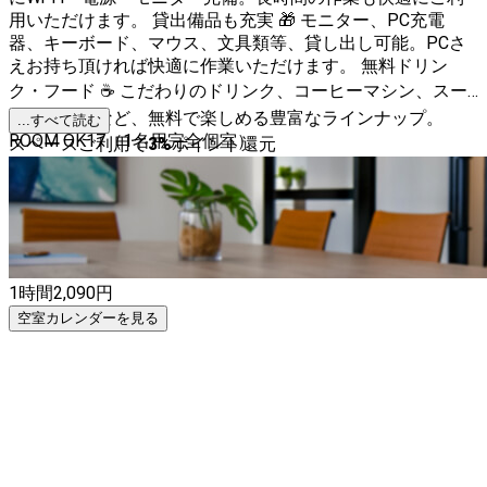
用いただけます。 貸出備品も充実 🎁 モニター、PC充電
器、キーボード、マウス、文具類等、貸し出し可能。PCさ
えお持ち頂ければ快適に作業いただけます。 無料ドリン
ク・フード ☕ こだわりのドリンク、コーヒーマシン、スー
プ、お菓子など、無料で楽しめる豊富なラインナップ。
...すべて読む
ROOM OK17（1名用完全個室）
スペースご利用で
3
%
ポイント還元
1時間
2,090
円
空室カレンダーを見る