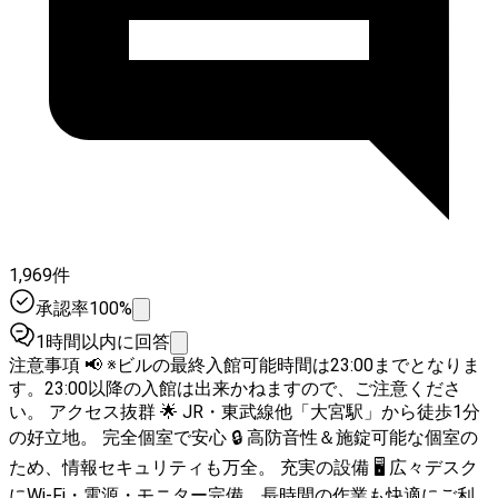
1,969件
承認率100%
1時間以内に回答
注意事項 📢 ※ビルの最終入館可能時間は23:00までとなりま
す。23:00以降の入館は出来かねますので、ご注意くださ
い。 アクセス抜群 🌟 JR・東武線他「大宮駅」から徒歩1分
の好立地。 完全個室で安心 🔒 高防音性＆施錠可能な個室の
ため、情報セキュリティも万全。 充実の設備 🖥️ 広々デスク
にWi-Fi・電源・モニター完備。長時間の作業も快適にご利