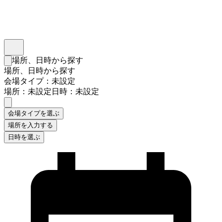
インスタベース
メニュー
場所、日時から探す
検索フォームを閉じる
場所、日時から探す
会場タイプ：未設定
場所：未設定
日時：未設定
会場タイプを選ぶ
場所を入力する
日時を選ぶ