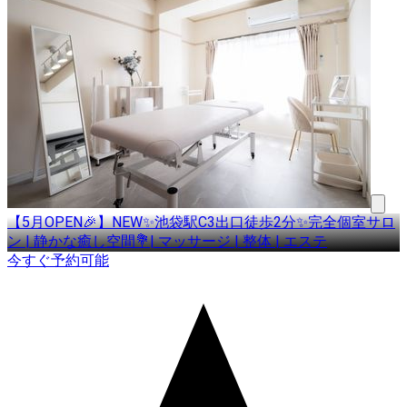
【5月OPEN🎉】NEW✨池袋駅C3出口徒歩2分✨完全個室サロ
ン | 静かな癒し空間💐| マッサージ | 整体 | エステ
今すぐ予約可能