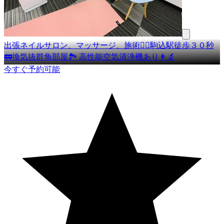
出張ネイルサロン、マッサージ、施術🧘‍♀️駒込駅徒歩３０秒
🚃換気抜群角部屋🏞 高性能空気清浄機あり👩‍🔬
今すぐ予約可能