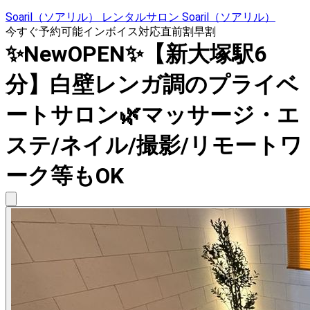
Soaril（ソアリル） レンタルサロン Soaril（ソアリル）
今すぐ予約可能
インボイス対応
直前割
早割
✨NewOPEN✨【新大塚駅6
分】白壁レンガ調のプライベ
ートサロン🌿マッサージ・エ
ステ/ネイル/撮影/リモートワ
ーク等もOK