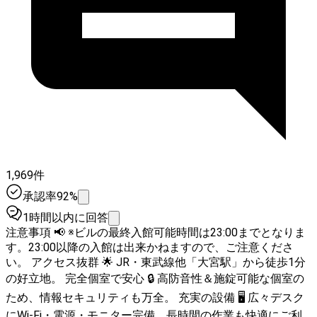
1,969件
承認率92%
1時間以内に回答
注意事項 📢 ※ビルの最終入館可能時間は23:00までとなりま
す。23:00以降の入館は出来かねますので、ご注意くださ
い。 アクセス抜群 🌟 JR・東武線他「大宮駅」から徒歩1分
の好立地。 完全個室で安心 🔒 高防音性＆施錠可能な個室の
ため、情報セキュリティも万全。 充実の設備 🖥️ 広々デスク
にWi-Fi・電源・モニター完備。長時間の作業も快適にご利