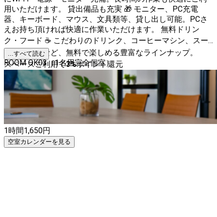
用いただけます。 貸出備品も充実 🎁 モニター、PC充電
器、キーボード、マウス、文具類等、貸し出し可能。PCさ
えお持ち頂ければ快適に作業いただけます。 無料ドリン
ク・フード ☕ こだわりのドリンク、コーヒーマシン、スー
プ、お菓子など、無料で楽しめる豊富なラインナップ。
...すべて読む
ROOM OK03（1名用完全個室）
スペースご利用で
3
%
ポイント還元
1時間
1,650
円
空室カレンダーを見る