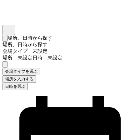
インスタベース
メニュー
場所、日時から探す
検索フォームを閉じる
場所、日時から探す
会場タイプ：未設定
場所：未設定
日時：未設定
会場タイプを選ぶ
場所を入力する
日時を選ぶ