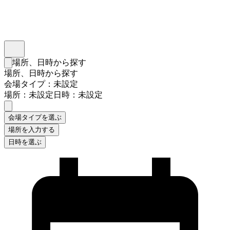
インスタベース
メニュー
場所、日時から探す
検索フォームを閉じる
場所、日時から探す
会場タイプ：未設定
場所：未設定
日時：未設定
会場タイプを選ぶ
場所を入力する
日時を選ぶ