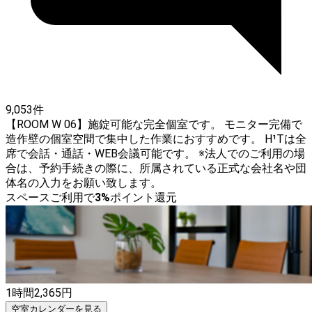
9,053件
【ROOM W 06】施錠可能な完全個室です。 モニター完備で
造作壁の個室空間で集中した作業におすすめです。 H¹Tは全
席で会話・通話・WEB会議可能です。 ※法人でのご利用の場
合は、予約手続きの際に、所属されている正式な会社名や団
体名の入力をお願い致します。
スペースご利用で
3
%
ポイント還元
1時間
2,365
円
空室カレンダーを見る