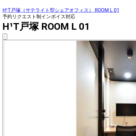
H¹T戸塚（サテライト型シェアオフィス） ROOM L 01
予約リクエスト制
インボイス対応
H¹T戸塚 ROOM L 01