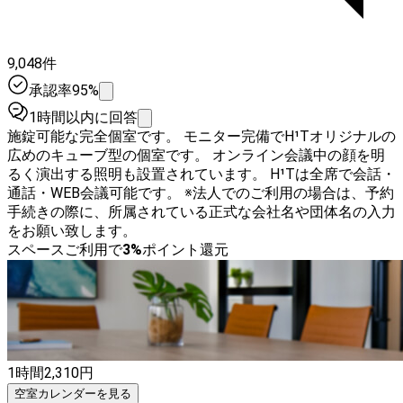
9,048件
承認率95%
1時間以内に回答
施錠可能な完全個室です。 モニター完備でH¹Tオリジナルの
広めのキューブ型の個室です。 オンライン会議中の顔を明
るく演出する照明も設置されています。 H¹Tは全席で会話・
通話・WEB会議可能です。 ※法人でのご利用の場合は、予約
手続きの際に、所属されている正式な会社名や団体名の入力
をお願い致します。
スペースご利用で
3
%
ポイント還元
1時間
2,310
円
空室カレンダーを見る