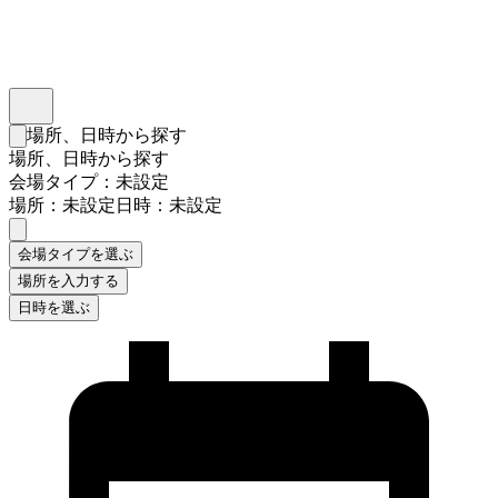
インスタベース
メニュー
場所、日時から探す
検索フォームを閉じる
場所、日時から探す
会場タイプ：未設定
場所：未設定
日時：未設定
会場タイプを選ぶ
場所を入力する
日時を選ぶ