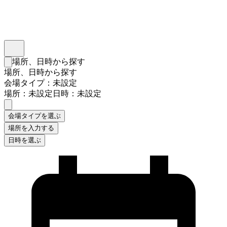
インスタベース
メニュー
場所、日時から探す
検索フォームを閉じる
場所、日時から探す
会場タイプ：未設定
場所：未設定
日時：未設定
会場タイプを選ぶ
場所を入力する
日時を選ぶ