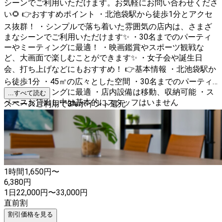
シーンでご利用いただけます。お気軽にお問い合わせくださ
い🌻 👉おすすめポイント ・北池袋駅から徒歩1分とアクセ
ス抜群！ ・シンプルで落ち着いた雰囲気の店内は、さまざ
まなシーンでご利用いただけます✨ ・30名までのパーティ
ーやミーティングに最適！ ・映画鑑賞やスポーツ観戦な
ど、大画面で楽しむことができます✨ ・女子会や誕生日
会、打ち上げなどにもおすすめ！ 👉基本情報 ・北池袋駅か
ら徒歩1分 ・45㎡の広々とした空間 ・30名までのパーティ
ーやミーティングに最適 ・店内設備は移動、収納可能 ・ス
...すべて読む
ペースお貸出し中は基本的にスタッフはいません
スペースご利用で
3
%
ポイント還元
1時間
1,650
円〜
6,380
円
1日
22,000
円
〜
33,000
円
直前割
割引価格を見る