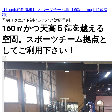
【tough武蔵浦和】 スポーツチーム専用施設【tough武蔵浦
和】
予約リクエスト制
インボイス対応
早割
160㎡かつ天高５㍍を越える
空間。スポーツチーム拠点と
してご利用下さい！