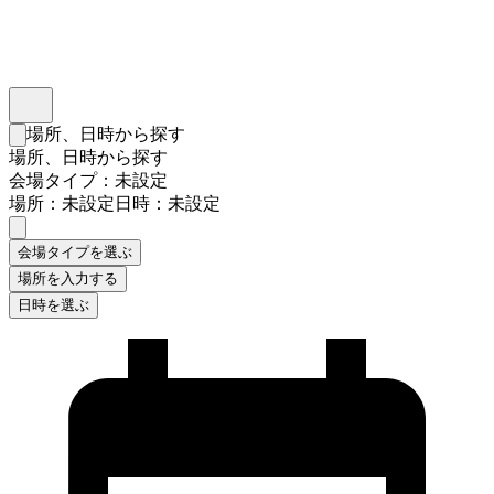
インスタベース
メニュー
場所、日時から探す
検索フォームを閉じる
場所、日時から探す
会場タイプ：未設定
場所：未設定
日時：未設定
会場タイプを選ぶ
場所を入力する
日時を選ぶ