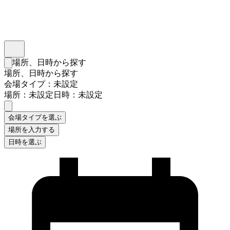
インスタベース
メニュー
場所、日時から探す
検索フォームを閉じる
場所、日時から探す
会場タイプ：未設定
場所：未設定
日時：未設定
会場タイプを選ぶ
場所を入力する
日時を選ぶ