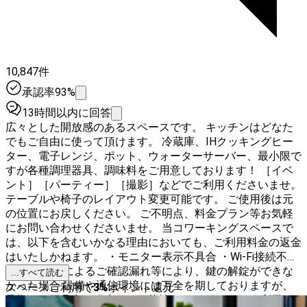
10,847件
承認率93%
13時間以内に回答
広々とした開放感のあるスペースです。 キッチンはどなた
でもご自由に使って頂けます。 冷蔵庫、IHクッキングヒー
ター、電子レンジ、ポット、ウォーターサーバー、最小限で
すが各種調理器具、調味料をご用意しております！ ［イベ
ント］［パーティー］［撮影］などでご利用くださいませ。
テーブルや椅子のレイアウト変更可能です。 ご使用後は元
の位置にお戻しください。 ご不明点、料金プラン等お気軽
にお問い合わせくださいませ。 当コワーキングスペースで
は、以下を含むいかなる理由においても、ご利用料金の返金
はいたしかねます。 ・モニター表示不具合 ・Wi-Fi接続不具
合 ・お客様によるご確認漏れ等により、鍵の解錠ができな
...すべて読む
かった場合 設備や通信環境には万全を期しておりますが、
スペースご利用で
3
%
ポイント還元
予期せぬ不具合が発生する可能性もございます。 ご利用に