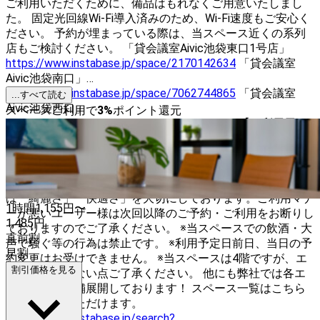
ご利用いただくために、備品はもれなくご用意いたしまし
た。 固定光回線Wi-Fi導入済みのため、Wi-Fi速度もご安心く
ださい。 予約が埋まっている際は、当スペース近くの系列
店もご検討ください。 「貸会議室Aivic池袋東口1号店」
https://www.instabase.jp/space/2170142634
「貸会議室
Aivic池袋南口」
https://www.instabase.jp/space/7062744865
「貸会議室
...すべて読む
Aivic池袋西口」
スペースご利用で
3
%
ポイント還元
https://www.instabase.jp/space/7818955761
【ご利用用
途】 ・会議、打ち合わせ、商談 ・ボードゲーム、人狼ゲー
ム ・面接、インタビュー、取材 ・研修、セミナー、勉強会
・塾、お教室、資格・試験対策 ・テレワーク、リモートワ
ーク、デスクワーク ・自習、試験、筆記試験 ※当スペース
は「綺麗さ」「快適さ」を大切にしております。ご利用マナ
1時間
1,155
円〜
ーが悪いユーザー様は次回以降のご予約・ご利用をお断りし
1,485
円
ておりますのでご了承ください。 ※当スペースでの飲酒・大
直前割
声で騒ぐ等の行為は禁止です。 ※利用予定日前日、当日の予
早割
約変更はお受けできません。 ※当スペースは4階ですが、エ
割引価格を見る
レベーターがない点ご了承ください。 他にも弊社では各エ
リアに多数店舗展開しております！ スペース一覧はこちら
からご確認いただけます。
https://www.instabase.jp/search?