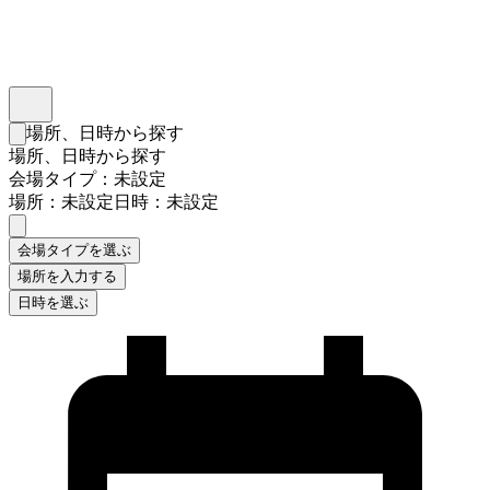
インスタベース
メニュー
場所、日時から探す
検索フォームを閉じる
場所、日時から探す
会場タイプ：未設定
場所：未設定
日時：未設定
会場タイプを選ぶ
場所を入力する
日時を選ぶ