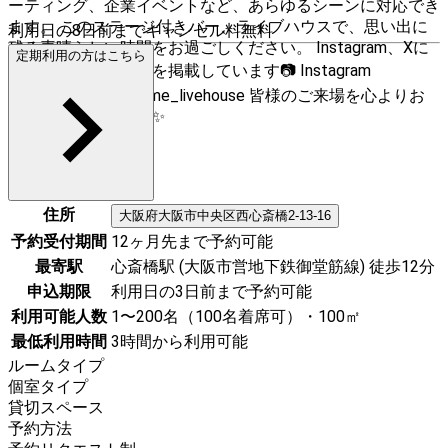
ーティング、企業イベントなど、あらゆるシーンに対応でき
ます。 このステージ付きバー、ライブハウスで、思い出に
利用日の8日前までキャンセル料無料
残る素晴らしい時間をお過ごしください。 Instagram、Xに
定期利用の方はこちら
ライブハウスの様子を掲載しています📷 Instagram
hime_livehouse X Hime_livehouse 皆様のご来場を心よりお
待ちしております！✨
住所
大阪府
大阪市中央区
西心斎橋2-13-16
予約受付期間
12ヶ月先まで予約可能
最寄駅
心斎橋駅 (大阪市営地下鉄御堂筋線) 徒歩12分
申込期限
利用日の3日前まで予約可能
利用可能人数
1〜200名（100名着席可）・100㎡
最低利用時間
3時間から利用可能
ルームタイプ
個室タイプ
貸切スペース
予約方法