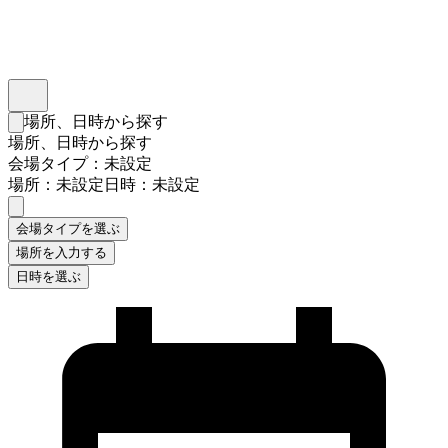
インスタベース
メニュー
場所、日時から探す
検索フォームを閉じる
場所、日時から探す
会場タイプ：未設定
場所：未設定
日時：未設定
会場タイプを選ぶ
場所を入力する
日時を選ぶ