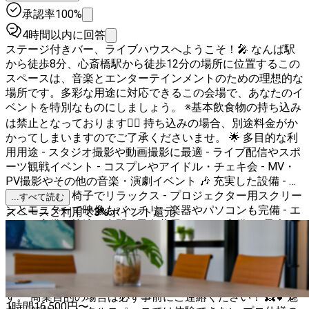
承認率100%
4時間以内に回答
ステージ付きバー、ライブハウスへようこそ！🎤 なんば駅
から徒歩8分、心斎橋駅から徒歩12分の場所に位置するこの
スペースは、音楽とエンターテインメントのための理想的な
場所です。多彩な用途に対応できるこの会場で、あなたのイ
ベントを特別なものにしましょう。 ※基本飲食物の持ち込み
は禁止となっております🙇‍♀️ 持ち込みの場合、別途料金がか
かってしまいますのでご了承くださいませ。 🌟 多目的な利
用用途 - スタジオ撮影や動画撮影に最適 - ライブ配信やスポ
ーツ観戦イベント - コスプレやアイドル・チェキ会 - MV・
PV撮影やその他の音楽・演劇イベント 🎶 充実した設備 - 快
適なソファと椅子でリラックス - プロジェクター用スクリー
...すべて読む
ンとモニターで映像もバッチリ - 楽器やパソコンも完備 - エ
スペースご利用で
3
%
ポイント還元
アコン完備で快適な空間 - 男女共用トイレも完備 🎉 最大
200名収容可能 広さ100㎡のスペースで、最大200名までの
イベントが可能です。大人数のイベントでも安心してご利用
いただけます。 💡商業目的による利用について DJイベント
やコンサートに関して、最大限ご協力できるように対応しま
す。 商業目的の場合は必ず事前にご連絡ください！ 👸💕魅
1時間
16,500
円〜