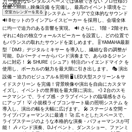
力 一般的なレンタルスペースでは体験できない プロ仕様の
22,000
円
音響・照明・映像設備 を完備し、最高のイベント環境をご
空室カレンダーを見る
提供します！ 🎵 音響システム – クリアで立体的なサウンド
🔊 8セットのラインアレイスピーカー を採用し、会場全体
に均一で迫力のある音響を実現。 🔊 さらに、1階・2階それ
ぞれに4台の独立ウォールスピーカー を設置し、どの位置で
もバランスの取れたサウンドを楽しめます。 🎚 YAMAHA最新
型「DM3」デジタルミキサー を導入し、繊細な音の調整が
可能。DJパーティーからバンド演奏まで、あらゆるジャン
ルに対応！ 🎤 SHURE（シュア）特注のハイエンドマイク を
使用し、ボーカルの魅力を最大限に引き出します。 🎭 演出
設備 – 迫力のビジュアル＆照明 🖥 LED大型スクリーン＆サ
イドスクリーン を完備！背景映像や演出を自由にカスタマ
イズし、イベントの世界観を最大限に演出。 💨 2台のスモ
ークマシン で、ライブ感・クラブイベントの臨場感をさら
にアップ！ 💡 小規模ライブコンサート級の照明システム を
導入し、演出の幅を大幅に広げます。 🎤 ステージ＆空間 –
ライブパフォーマンスに最適！ 🚀 広々としたスペースで、
ライブステージのような本格的な演奏・パフォーマンスが可
能！ 🎶 バンド演奏、DJイベント、ダンスショー、ファンミ