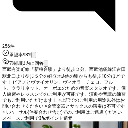
256件
承認率98%
7時間以内に回答
西武有楽町線「新桜台駅」より徒歩２分、西武池袋線江古田
駅北口より徒歩５分の好立地♪他の駅からも徒歩10分ほどで
す！ ピアノとヴァイオリン、ヴィオラ、チェロ、フルー
ト、クラリネット、オーボエのための音楽スタジオです。個
人練習やレッスンでのご利用が可能です。演劇や音読の練習
でもご利用いただけます！ ※上記でのご利用の用途以外はお
問い合わせください ※金管楽器とサックスの演奏は不可です
※リハーサル(伴奏合わせ含む)でのご利用はご遠慮ください
スペースご利用で
3
%
ポイント還元