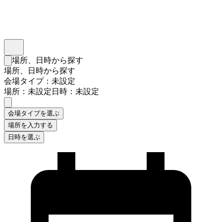
インスタベース
メニュー
場所、日時から探す
検索フォームを閉じる
場所、日時から探す
会場タイプ：未設定
場所：未設定
日時：未設定
会場タイプを選ぶ
場所を入力する
日時を選ぶ