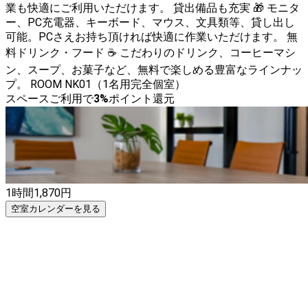
業も快適にご利用いただけます。 貸出備品も充実 🎁 モニタ
ー、PC充電器、キーボード、マウス、文具類等、貸し出し
可能。PCさえお持ち頂ければ快適に作業いただけます。 無
料ドリンク・フード ☕ こだわりのドリンク、コーヒーマシ
ン、スープ、お菓子など、無料で楽しめる豊富なラインナッ
プ。 ROOM NK01（1名用完全個室）
スペースご利用で
3
%
ポイント還元
1時間
1,870
円
空室カレンダーを見る