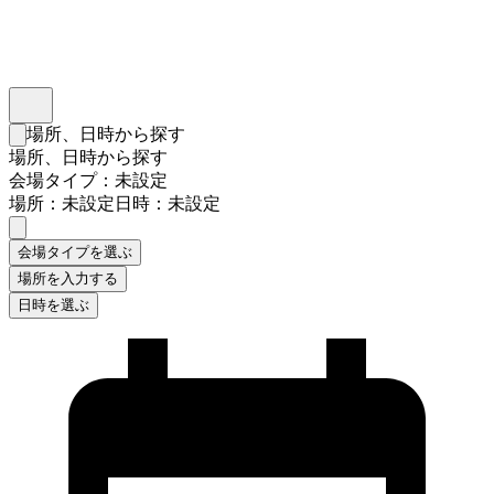
インスタベース
メニュー
場所、日時から探す
検索フォームを閉じる
場所、日時から探す
会場タイプ：未設定
場所：未設定
日時：未設定
会場タイプを選ぶ
場所を入力する
日時を選ぶ