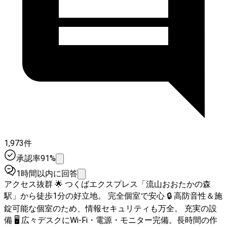
1,973件
承認率91%
1時間以内に回答
アクセス抜群 🌟 つくばエクスプレス「流山おおたかの森
駅」から徒歩1分の好立地。 完全個室で安心 🔒 高防音性＆施
錠可能な個室のため、情報セキュリティも万全。 充実の設
備 🖥️ 広々デスクにWi-Fi・電源・モニター完備。長時間の作