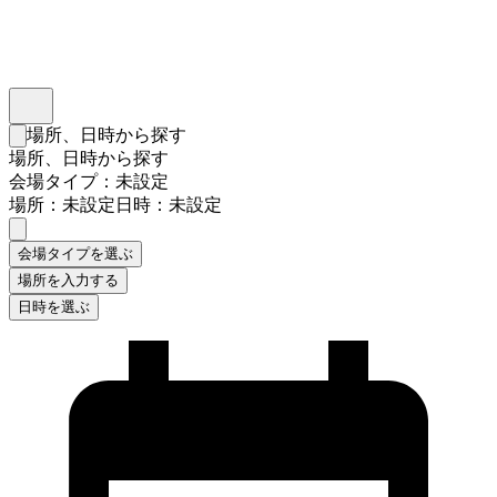
インスタベース
メニュー
場所、日時から探す
検索フォームを閉じる
場所、日時から探す
会場タイプ：未設定
場所：未設定
日時：未設定
会場タイプを選ぶ
場所を入力する
日時を選ぶ