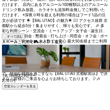
だけます。 店内にあるアルコール100種類以上のアルコール
ドリンク飲み放題。 カラオケも追加料金無しでご利用いた
だけます。 ※深夜０時を超える利用の場合はフード1品の注
文が必須です 🌟【BAL UTAO】の魅力🌟 🚶‍♂️ アクセス抜群 京
都駅から徒歩5分！集まりやすく、帰りも安心です。 🎉 多
彩な利用シーン - 交流会・ミートアップ - 女子会 - 誕生日会
- 歓迎会・送別会 - 懇親会 - 打ち上げ - 同窓会 - オフ会 - ボー
...すべて読む
ドゲーム - ママ会 👥 大人数でも安心 最大50名様までご利用
スペースご利用で
3
%
ポイント還元
可能！広々としたスペースで、みんなでワイワイ楽しめま
す。 🎶 カラオケで盛り上がろう 最新のカラオケ機器を完
備！お気に入りの曲で盛り上がりましょう。 🍽️ お食事も充
実 パーティーにぴったりのフードメニューもご用意してい
ます。お腹も心も満たされること間違いなし！ 京都の中心
で、特別な時間を過ごすなら【BAL UTAO 京都駅前店】で決
1名
1時間
2,296
円〜
まり！皆様のご来店を心よりお待ちしております。🎈🎶
2,701
円
空室カレンダーを見る