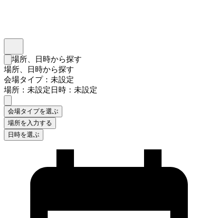
インスタベース
メニュー
場所、日時から探す
検索フォームを閉じる
場所、日時から探す
会場タイプ：未設定
場所：未設定
日時：未設定
会場タイプを選ぶ
場所を入力する
日時を選ぶ