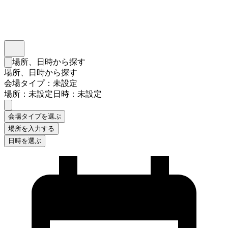
インスタベース
メニュー
場所、日時から探す
検索フォームを閉じる
場所、日時から探す
会場タイプ：未設定
場所：未設定
日時：未設定
会場タイプを選ぶ
場所を入力する
日時を選ぶ