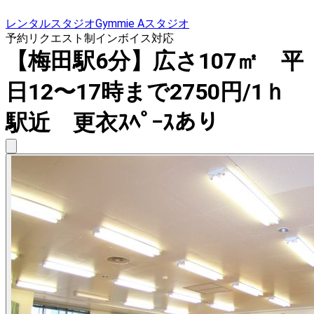
レンタルスタジオGymmie Aスタジオ
予約リクエスト制
インボイス対応
【梅田駅6分】広さ107㎡ 平
日12〜17時まで2750円/1ｈ
駅近 更衣ｽﾍﾟｰｽあり