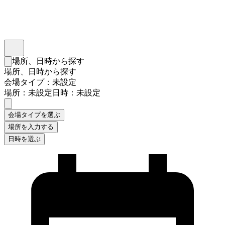
インスタベース
メニュー
場所、日時から探す
検索フォームを閉じる
場所、日時から探す
会場タイプ：未設定
場所：未設定
日時：未設定
会場タイプを選ぶ
場所を入力する
日時を選ぶ