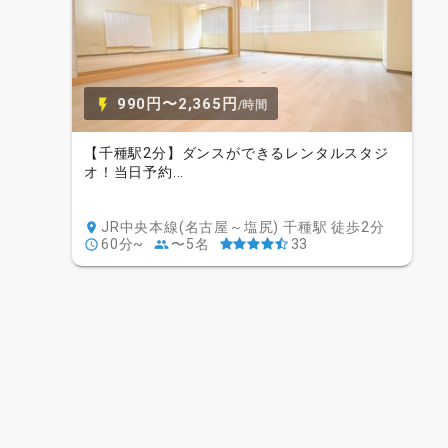
990円〜2,365円
/時間
【千種駅2分】ダンスができるレンタルスタジ
オ！当日予約...
JR中央本線(名古屋～塩尻) 千種駅 徒歩2分
60分~
〜5名
33