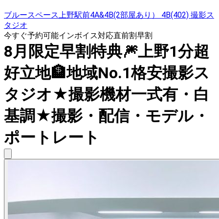
ブルースペース上野駅前4A&4B(2部屋あり） 4B(402) 撮影ス
タジオ
今すぐ予約可能
インボイス対応
直前割
早割
8月限定早割特典🎆上野1分超
好立地🏦地域No.1格安撮影ス
タジオ★撮影機材一式有・白
基調★撮影・配信・モデル・
ポートレート