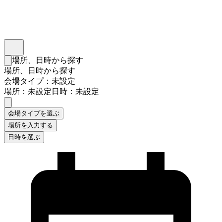
インスタベース
メニュー
場所、日時から探す
検索フォームを閉じる
場所、日時から探す
会場タイプ：未設定
場所：未設定
日時：未設定
会場タイプを選ぶ
場所を入力する
日時を選ぶ