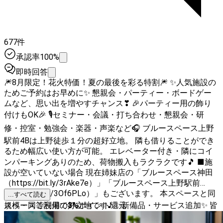
677件
承認率100%
即時回答
🎆8月限定！花火特価！夏の最後を彩る特割🎆 ✨人気施設の
ためご予約はお早めに✨ 懇親会・パーティー・ボードゲー
ムなど、思い出を増やすチャンス❣ 🎉パーティー用の飾り
付けもOK🎉 🎙セミナー・会議・打ち合わせ・懇親会・研
修・控室・勉強会・楽器・声楽など🎧 ブルースペース上野
駅前4Bは上野徒歩１分の超好立地。 隣も借りることができ
るため幅広い使い方が可能。 エレベーター付き・隣にコイ
ンパーキングありのため、荷物搬入もラクラクです🎵 ■施
設が空いていない場合 現在姉妹店の「ブルースペース神田
（https://bit.ly/3rAke7e）」「ブルースペース上野駅前
(https://bit.ly/3Of6PLo）」もございます。 本スペースと同
...すべて読む
規模・同等設備の好立地です♪ ✨新備品・サービス追加✨ 皆
スペースご利用で
3
%
ポイント還元
様のご要望にお応えして、新しい備品とサービスが追加され