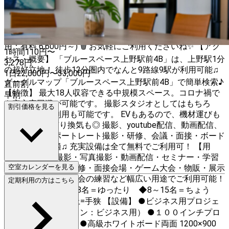
ました！ぜひご利用ください♪ 1️⃣ 有線キーボードの追加 (利
用：無料) ⌨️ 2️⃣ 有線マウスの追加 (利用：無料) 🖱️ 3️⃣ PCモニ
ターの追加 (利用：無料) 🖥️ 4️⃣ ゴミ捨てオプションの追加 (利
用：有料 6,600円～) 🗑️ お気軽にご利用くださいね✨ 【アク
1時間
110
円〜
セス・概要】 「ブルースペース上野駅前4B」は、上野駅1分
3,278
円
の超好立地！ 徒歩12分圏内でなんと9路線9駅が利用可能♫
1日
22,000
円
〜
33,000
円
グーグルマップ「ブルースペース上野駅前4B」で簡単検索♪
直前割
【特徴】 最大18人収容できる中規模スペース。コロナ禍で
早割
も安心密回避が可能です。 撮影スタジオとしてはもちろ
割引価格を見る
ん・貸し会議利用も可能です。 EVもあるので、機材運びも
簡単♫ 窓も有り換気も◎ 撮影、youtube配信、動画配信、
モデル撮影・ポートレート撮影・研修、会議・面接・ボード
ゲーム等に最適♫ 充実設備は全て無料でご利用可！ 【用
途】 コスプレ撮影・写真撮影・動画配信・セミナー・学習
塾・英会話教室・研修・面接会場・ゲーム大会・物販・展示
空室カレンダーを見る
会・イベント・忘年会の練習など幅広い用途でご利用可能！
定期利用の方はこちら
【スペース】 ◆1～8名＝ゆったり ◆8～15名＝ちょう
ど ◆15～18名以上=手狭 【設備】 ●ビジネス用プロジェ
クター（3200ルーメン：ビジネス用） ●１００インチプロ
ジェクトスクリーン ●高級ホワイトボード両面 1200×900