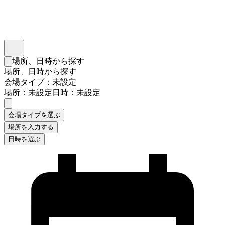
インスタベース
メニュー
場所、日時から探す
検索フォームを閉じる
場所、日時から探す
会場タイプ：未設定
場所：未設定
日時：未設定
会場タイプを選ぶ
場所を入力する
日時を選ぶ