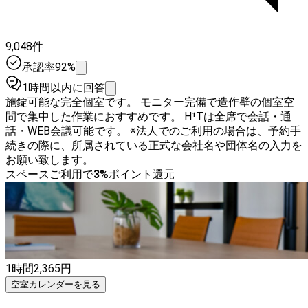
9,048件
承認率92%
1時間以内に回答
施錠可能な完全個室です。 モニター完備で造作壁の個室空
間で集中した作業におすすめです。 H¹Tは全席で会話・通
話・WEB会議可能です。 ※法人でのご利用の場合は、予約手
続きの際に、所属されている正式な会社名や団体名の入力を
お願い致します。
スペースご利用で
3
%
ポイント還元
1時間
2,365
円
空室カレンダーを見る