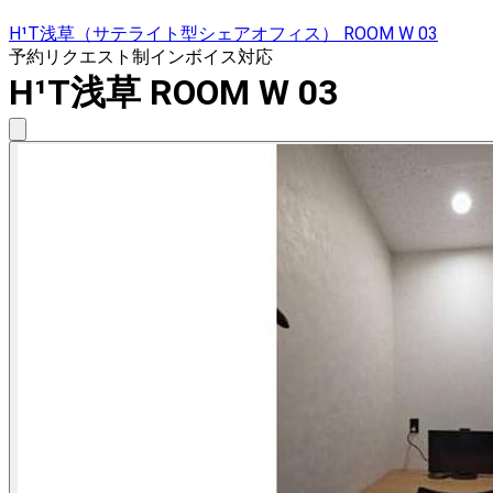
H¹T浅草（サテライト型シェアオフィス） ROOM W 03
予約リクエスト制
インボイス対応
H¹T浅草 ROOM W 03